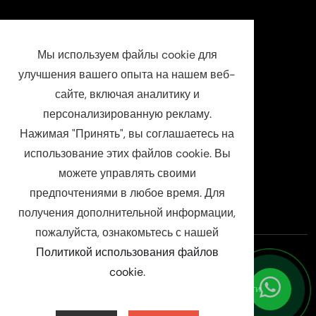
Информация о компании
Мы используем файлы cookie для
Телефон
+33 7 52 63 68 25
улучшения вашего опыта на нашем веб-
info@luxuchauffeur.com
сайте, включая аналитику и
персонализированную рекламу.
Название компании
: Chauffeur Pro paris
Нажимая "Принять", вы соглашаетесь на
Юридический статус
: SASU
использование этих файлов cookie. Вы
SIRET : 94808598000019
можете управлять своими
RCS : Evry B 948 085 980
предпочтениями в любое время. Для
получения дополнительной информации,
пожалуйста, ознакомьтесь с нашей
Политикой использования файлов
©
2026
Luxuchauffeur
cookie
.
Условия
Политика конфиденциальности
Юридическое уведомление