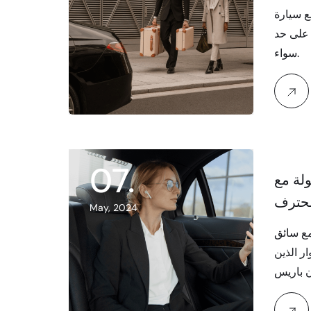
ع سيارة
 على حد
سواء.
07
.
لة مع
حترف
May, 2024
ع سائق
ر الذين