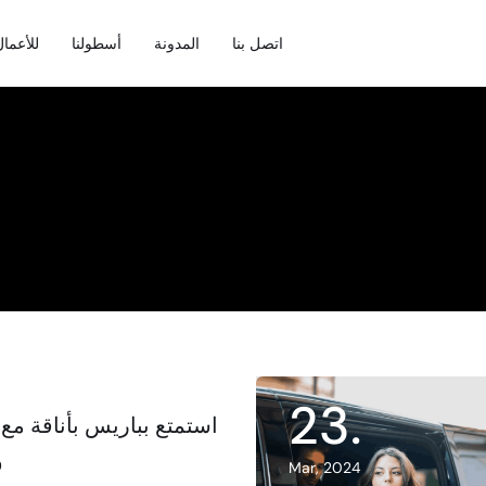
اتصل بنا
المدونة
أسطولنا
للأعما
23
.
استمتع بباريس بأناقة مع
و
Mar, 2024