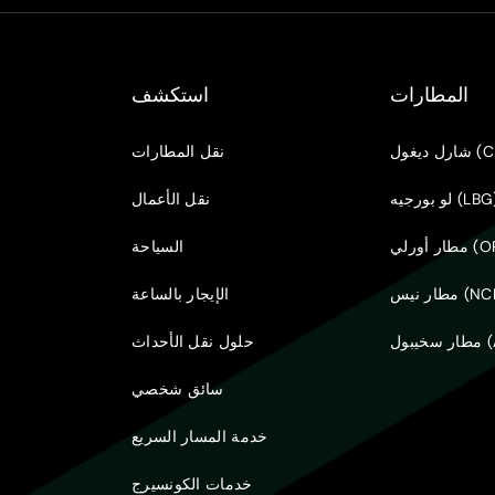
المطارات
استكشف
ل (CDG)
نقل المطارات
 بورجيه (LBG)
نقل الأعمال
لي (ORY)
السياحة
 نيس (NCE)
الإيجار بالساعة
AMS)
حلول نقل الأحداث
سائق شخصي
خدمة المسار السريع
خدمات الكونسيرج