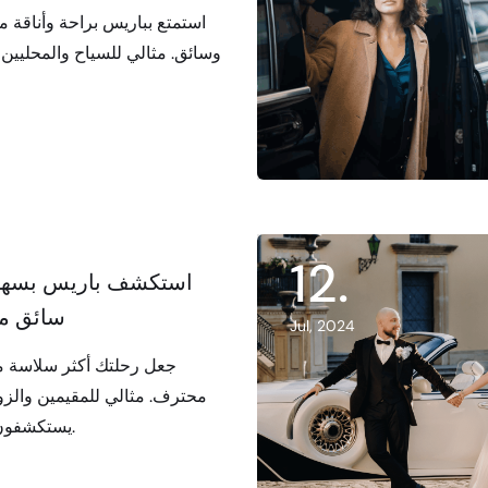
استمتع بباريس براحة وأناقة م
وسائق. مثالي للسياح والمحليين
12
.
استكشف باريس بسهو
سائق م
Jul, 2024
جعل رحلتك أكثر سلاسة م
محترف. مثالي للمقيمين والزوا
يستكشفون باريس.