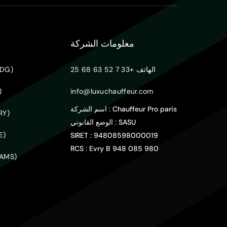
معلومات الشركة
الهاتف
+33 7 52 63 68 25
شارل ديغو
info@luxuchauffeur.com
لو
: Chauffeur Pro paris
اسم الشركة
مطار أور
: SASU
الوضع القانوني
مطار
SIRET : 94808598000019
RCS : Evry B 948 085 980
مطار سخيبول (