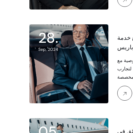
28
.
 خدمة
باريس
Sep, 2024
صية مع
 لتجارب
05
.
ق في