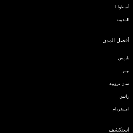
أسطولنا
المدونة
أفضل المدن
باريس
نيس
سان تروبيه
رانس
امستردام
استكشف