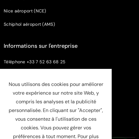
Nice aéroport (NCE)
Schiphol aéroport (AMS)
Informations sur l'entreprise
Téléphone
+33 7 52 63 68 25
info@luxuchauffeur.com
Nom de société
: Chauffeur Pro paris
Statut juridique
: SASU
SIRET : 94808598000019
RCS : Evry B 948 085 980